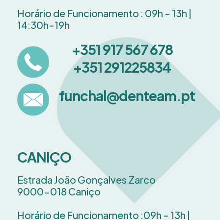
Horário de Funcionamento : 09h - 13h |
14:30h-19h
+351 917 567 678
+351 291225834
funchal@denteam.pt
CANIÇO
Estrada João Gonçalves Zarco
9000-018 Caniço
Horário de Funcionamento :09h - 13h |