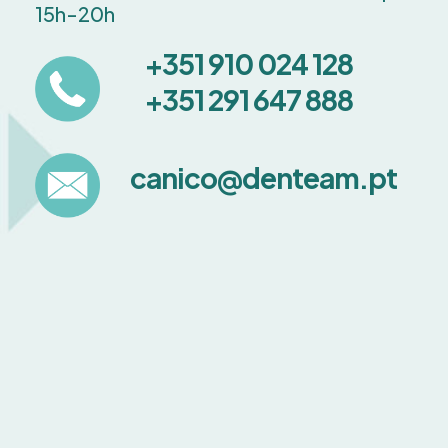
15h-20h
+351 910 024 128
+351 291 647 888
canico@denteam.pt