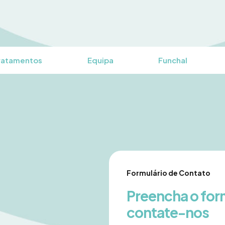
ratamentos
Equipa
Funchal
Formulário de Contato
Preencha o for
contate-nos